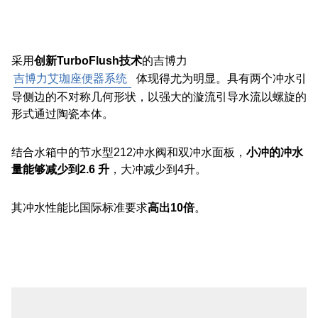
采用
创新TurboFlush技术
的吉博力
吉博力艾珈座便器系统
体现得尤为明显。具有两个冲水引
导侧边的不对称几何形状，以强大的漩流引导水流以螺旋的
形式通过陶瓷本体。
结合水箱中的节水型212冲水阀和双冲水面板，
小冲的冲水
量能够减少到2.6 升
，大冲减少到4升。
其冲水性能比国际标准要求
高出10倍
。