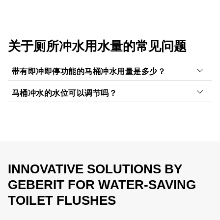
关于厕所冲水用水量的常见问题
带有即冲即停功能的马桶冲水用量是多少？
马桶冲水的水位可以调节吗？
冲厕所用了多少水取决于各种因素。根据冲洗阀的设置，
标准水箱
每次冲洗大约需要6到9升水
。如果你的浴室里还
厕所冲洗的水位可以在水箱中的
冲水阀
上调节。根据制造
有只是配备了没有即冲即停功能的单冲水按钮，你可以通
商和型号的不同，也有各种不同设置。
过转换为即冲即停，或者一个带有大小双冲水按钮的方式
来节约用水。即冲即停按钮可用于在水箱中的水全部释放
吉博力212型冲水阀可逐级调节大、小冲水量：
大冲水量
之前手动中断冲洗，节省了大量的水。
为4至7.5升，小冲水量为2至4升。
INNOVATIVE SOLUTIONS BY
冲水停止按钮可用于在水箱中的水
全部释放之前手动中断
重要的是，水量始终足以将厕所冲洗干净，并通过排水管
GEBERIT FOR WATER-SAVING
完全冲水，这也节省了大量的水。
输送所有东西。最好和
你的水管工师傅谈好
你家厕所的最
TOILET FLUSHES
佳设置。
通过双重冲水，可以进一步减少用水量。如果你按下小冲
按钮，吉博力座便器系统只需要
2.6 升
的水和相应的设置