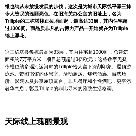
维也纳从未放慢发展的步伐，这次是为城市天际线平添三抹
令人赞叹的瑰丽亮色。在旧海关办公室的旧址上，名为
TrIIIple的三栋塔楼正拔地而起，最高达33层，其内住宅超
过1000间。而品质非凡的吉博力产品一开始就在为TrIIIple
锦上添花。
这三栋塔楼每栋最高为33层，其内住宅超1000间，总建筑
面积约7万平方米，项目总额超过3亿欧元：这些数字无疑
令维也纳多瑙河运河畔的TrIIIple给人留下深刻印象。屋顶游
泳池、带图书馆的休息室、活动厨房、烧烤酒廊、游戏场
所、影院以及共享屋顶露台、非凡餐厅和个性酒吧，更平添
奢华气息，彰显TrIIIple的非比寻常的雅致生活格调。
天际线上瑰丽景观