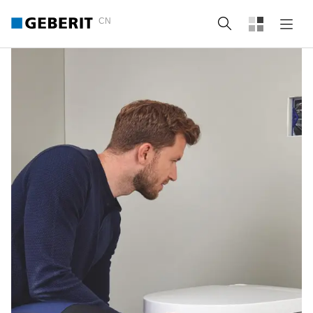
CN
Search