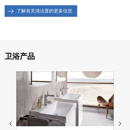
解决方法:
仔细选择清洗剂。使用含有乙酸或柠檬酸的药
你以后就无法去除它们了。
问题:
马桶清洗剂和马桶龙头会在马桶盖和马桶座上造成
够去除水垢，但你在浴室里造成了更严重的污渍。
解决方法:
如果一瓶指甲油或洗甲水漏了，或者液体不知
剂。它们的攻击性远不如氯。让药剂在短时间内发挥作
了解有关清洁度的更多信息
黄色或蓝色的污渍。而且污渍一旦出现就几乎不可能清
怎么弄到了塑料表面，只有一件事要做:你必须迅速反
用，然后用干净的布和大量的清水去除。
除。浴室里有个烦人的问题。
解决方法:
一定要注意除垢剂的使用时间，然后用大量的
应，不要让上面的任何东西变干。用一块柔软的干布，小
水冲洗患处。但事实上，你可以更早地抵消水垢。你应该
心地擦拭指甲油污渍。不要摩擦，否则会使指甲油扩散。
解决方法
: 只在马桶盆里使用清洁剂和标签，避免它们接
经常用柔软的微纤维布擦干潮湿的水龙头，而不是去鳞。
触浴室的其他表面。如果它们确实沾上了马桶的塑料部
这就是如何从一开始就避免难看的白色水垢沉积物的形
件，一定要用湿的、吸水的布或海绵迅速洗掉痕迹，以防
成。
卫浴产品
止污渍形成。