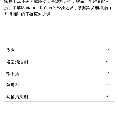
家具上涂漆表面或座便盖等塑料元件，继而产生难看的污
渍。了解Marianne Krüger的经验之谈，掌握染发剂和漂白
剂溢漏时的正确应对之道。
染发
浴室清洁剂
指甲油
问题:
当你在浴室染发或漂白头发时，很容易发生事故。
染发剂和漂白剂通常含有过氧化氢等化学物质。它们会侵
除垢剂
问题:
卫生用品和浴室清洁剂通常含有氯。如果清洁剂作
蚀浴室家具或塑料表面的涂层，如马桶盖，导致通常无法
用时间过长，氯会损坏浴室的许多表面——脸盆、马桶和
去除的不吸引人的棕色污渍。
马桶清洗剂
问题:
指甲油和洗甲水含有溶剂，如纯丙酮。除此之外，
淋浴器。例如，这种液体会在水龙头和执行器板上造成腐
丙酮还会腐蚀浴室里的塑料和涂层表面。在最坏的情况
蚀迹象，或者在塑料部件上造成黄色斑点。
解决方案:
尽快行动。当你染或漂白头发时，确保你手边
问题:
除垢剂会在水龙头上留下非常讨厌的污渍，因为它
下，这种化妆污渍会导致表面起泡。
有一块湿布或海绵以防万一。彻底去除和清洁污渍，否则
们通常含有盐酸等酸。在一天结束的时候，你可能已经能