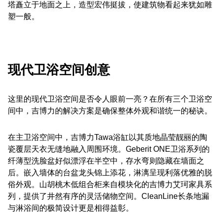
塔矗立于地面之上，造型宏伟挺拔，使建筑物看起来犹如雕
塑一般。
现代卫浴空间创意
这里的现代卫浴空间是否令人眼前一亮？在所有三个卫浴空
间中，吉博力的解决方案是确保整体外观和谐统一的秘诀。
在主卫浴空间中，吉博力Tawa浴缸以其质地晶莹靓丽的陶
瓷覆层天衣无缝地融入周围环境。Geberit ONE卫浴系列的
纤薄型洗脸盆好似漂浮在半空中，存水弯则隐藏在墙面之
后。嵌入墙体的台盆龙头锦上添花，淋漓呈现利落优雅的脱
俗外观。山胡桃木低组合柜来自模块化的吉博力艾珂家具系
列，提供了井然有序的灵活储物空间。CleanLine长条地漏
与淋浴间的极简设计更是相得益彰。