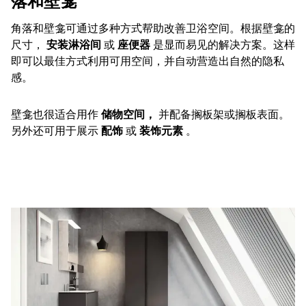
落和壁龛
角落和壁龛可通过多种方式帮助改善卫浴空间。根据壁龛的
尺寸，
安装淋浴间
或
座便器
是显而易见的解决方案。这样
即可以最佳方式利用可用空间，并自动营造出自然的隐私
感。
壁龛也很适合用作
储物空间，
并配备搁板架或搁板表面。
另外还可用于展示
配饰
或
装饰元素
。